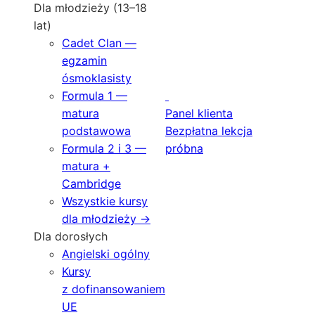
Dla młodzieży (13–18
lat)
Cadet Clan —
egzamin
ósmoklasisty
Formula 1 —
matura
Panel klienta
podstawowa
Bezpłatna lekcja
Formula 2 i 3 —
próbna
matura +
Cambridge
Wszystkie kursy
dla młodzieży →
Dla dorosłych
Angielski ogólny
Kursy
z dofinansowaniem
UE