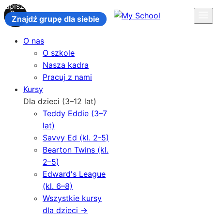
Zapisz się na kurs na rok szkolny 2026-2027
Znajdź grupę dla siebie
O nas
O szkole
Nasza kadra
Pracuj z nami
Kursy
Dla dzieci (3–12 lat)
Teddy Eddie (3–7
lat)
Savvy Ed (kl. 2-5)
Bearton Twins (kl.
2–5)
Edward's League
(kl. 6–8)
Wszystkie kursy
dla dzieci →