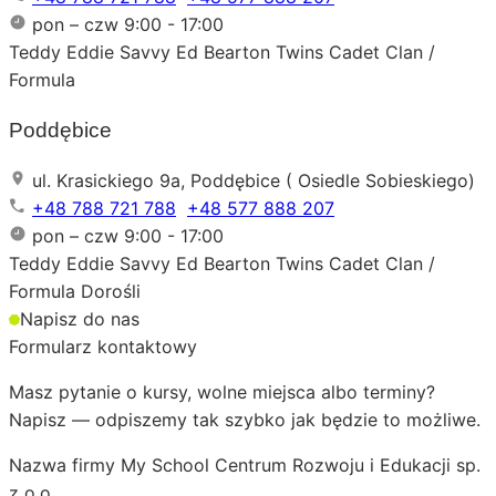
pon – czw 9:00 - 17:00
Teddy Eddie
Savvy Ed
Bearton Twins
Cadet Clan /
Formula
Poddębice
ul. Krasickiego 9a, Poddębice ( Osiedle Sobieskiego)
+48 788 721 788
+48 577 888 207
pon – czw 9:00 - 17:00
Teddy Eddie
Savvy Ed
Bearton Twins
Cadet Clan /
Formula
Dorośli
Napisz do nas
Formularz kontaktowy
Masz pytanie o kursy, wolne miejsca albo terminy?
Napisz — odpiszemy tak szybko jak będzie to możliwe.
Nazwa firmy
My School Centrum Rozwoju i Edukacji sp.
z o.o.