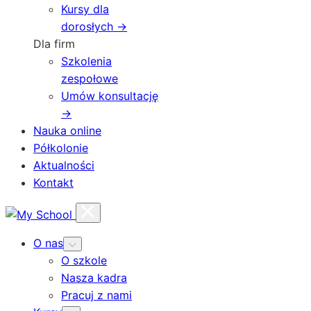
Kursy dla
dorosłych →
Dla firm
Szkolenia
zespołowe
Umów konsultację
→
Nauka online
Półkolonie
Aktualności
Kontakt
O nas
O szkole
Nasza kadra
Pracuj z nami