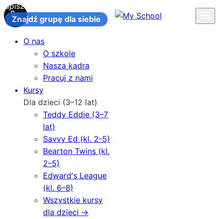
Zapisz się na kurs na rok szkolny 2026-2027
Znajdź grupę dla siebie
O nas
O szkole
Nasza kadra
Pracuj z nami
Kursy
Dla dzieci (3–12 lat)
Teddy Eddie (3–7
lat)
Savvy Ed (kl. 2-5)
Bearton Twins (kl.
2–5)
Edward's League
(kl. 6–8)
Wszystkie kursy
dla dzieci →