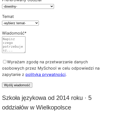
Temat
Wiadomość*
Wyrażam zgodę na przetwarzanie danych
osobowych przez MySchool w celu odpowiedzi na
zapytanie z
polityką prywatności
.
Wyślij wiadomość
Szkoła językowa od 2014 roku · 5
oddziałów w Wielkopolsce