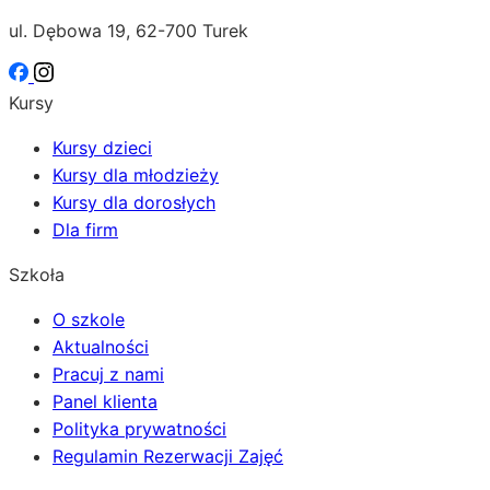
ul. Dębowa 19, 62-700 Turek
Kursy
Kursy dzieci
Kursy dla młodzieży
Kursy dla dorosłych
Dla firm
Szkoła
O szkole
Aktualności
Pracuj z nami
Panel klienta
Polityka prywatności
Regulamin Rezerwacji Zajęć