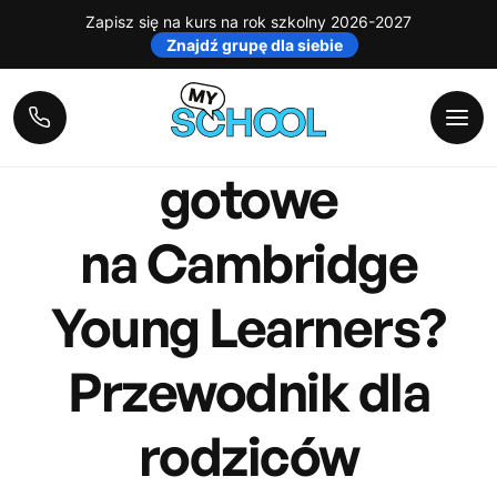
Zapisz się na kurs na rok szkolny 2026-2027
Znajdź grupę dla siebie
EGZAMINY
8 KWIETNIA 2026
1 MIN CZYTANIA
Kiedy dziecko jest
gotowe
na Cambridge
Young Learners?
Przewodnik dla
rodziców