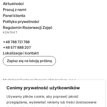
Aktualności
Pracuj z nami
Panel klienta
Polityka prywatności
Regulamin Rezerwacji Zajęć
KONTAKT
+48 788 721 788
+48 577 888 207
Lokalizacje i kontakt
Zapisz się na lekcję próbną
My School Centrum Rozwoju i Edukacji sp. z o.o.
NIP: 668 202 12 14 REGON: 54 441436 4
Cenimy prywatność użytkowników
Nr konta: [14 1020 2762 0000 1802 0193 2953]
Używamy plików cookie, aby poprawić jakość
przeglądania, wyświetlać reklamy lub treści dostosowane