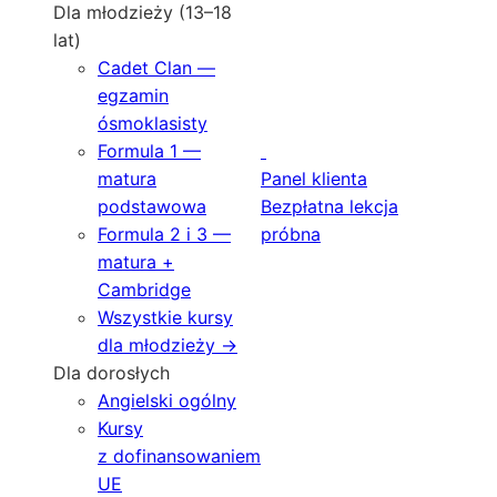
Dla młodzieży (13–18
lat)
Cadet Clan —
egzamin
ósmoklasisty
Formula 1 —
matura
Panel klienta
podstawowa
Bezpłatna lekcja
Formula 2 i 3 —
próbna
matura +
Cambridge
Wszystkie kursy
dla młodzieży →
Dla dorosłych
Angielski ogólny
Kursy
z dofinansowaniem
UE