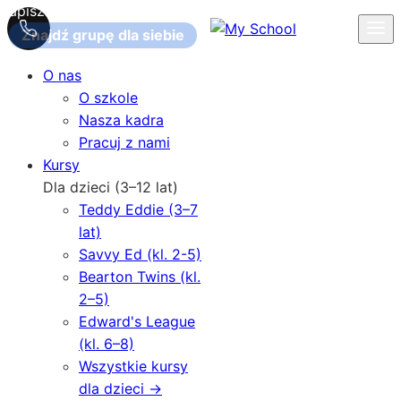
Zapisz się na kurs na rok szkolny 2026-2027
Znajdź grupę dla siebie
O nas
O szkole
Nasza kadra
Pracuj z nami
Kursy
Dla dzieci (3–12 lat)
Teddy Eddie (3–7
lat)
Savvy Ed (kl. 2-5)
Bearton Twins (kl.
2–5)
Edward's League
(kl. 6–8)
Wszystkie kursy
dla dzieci →