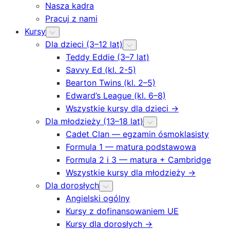
Nasza kadra
Pracuj z nami
Kursy
Dla dzieci (3–12 lat)
Teddy Eddie (3–7 lat)
Savvy Ed (kl. 2-5)
Bearton Twins (kl. 2–5)
Edward’s League (kl. 6–8)
Wszystkie kursy dla dzieci →
Dla młodzieży (13–18 lat)
Cadet Clan — egzamin ósmoklasisty
Formula 1 — matura podstawowa
Formula 2 i 3 — matura + Cambridge
Wszystkie kursy dla młodzieży →
Dla dorosłych
Angielski ogólny
Kursy z dofinansowaniem UE
Kursy dla dorosłych →