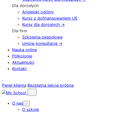
Dla dorosłych
Angielski ogólny
Kursy z dofinansowaniem UE
Kursy dla dorosłych →
Dla firm
Szkolenia zespołowe
Umów konsultację →
Nauka online
Półkolonie
Aktualności
Kontakt
Panel klienta
Bezpłatna lekcja próbna
O nas
O szkole