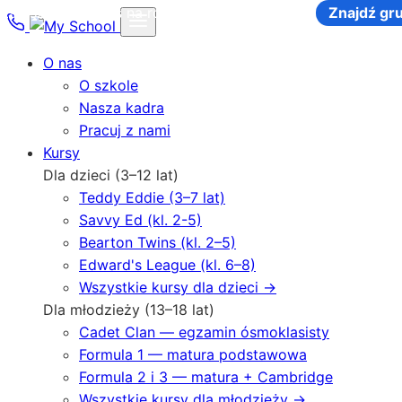
Zapisz się na kurs na rok szkolny 2026-2027
Znajdź gru
O nas
O szkole
Nasza kadra
Pracuj z nami
Kursy
Dla dzieci (3–12 lat)
Teddy Eddie (3–7 lat)
Savvy Ed (kl. 2-5)
Bearton Twins (kl. 2–5)
Edward's League (kl. 6–8)
Wszystkie kursy dla dzieci →
Dla młodzieży (13–18 lat)
Cadet Clan — egzamin ósmoklasisty
Formula 1 — matura podstawowa
Formula 2 i 3 — matura + Cambridge
Wszystkie kursy dla młodzieży →