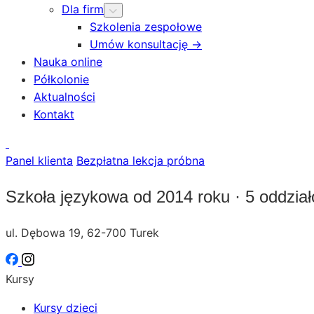
Dla firm
Szkolenia zespołowe
Umów konsultację →
Nauka online
Półkolonie
Aktualności
Kontakt
Panel klienta
Bezpłatna lekcja próbna
Szkoła językowa od 2014 roku · 5 oddzia
ul. Dębowa 19, 62-700 Turek
Kursy
Kursy dzieci