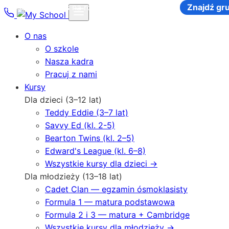
Zapisz się na kurs na rok szkolny 2026-2027
Znajdź gru
O nas
O szkole
Nasza kadra
Pracuj z nami
Kursy
Dla dzieci (3–12 lat)
Teddy Eddie (3–7 lat)
Savvy Ed (kl. 2-5)
Bearton Twins (kl. 2–5)
Edward's League (kl. 6–8)
Wszystkie kursy dla dzieci →
Dla młodzieży (13–18 lat)
Cadet Clan — egzamin ósmoklasisty
Formula 1 — matura podstawowa
Formula 2 i 3 — matura + Cambridge
Wszystkie kursy dla młodzieży →