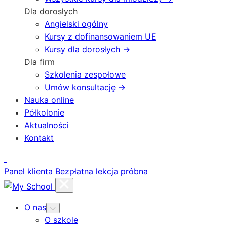
Dla dorosłych
Angielski ogólny
Kursy z dofinansowaniem UE
Kursy dla dorosłych →
Dla firm
Szkolenia zespołowe
Umów konsultację →
Nauka online
Półkolonie
Aktualności
Kontakt
Panel klienta
Bezpłatna lekcja próbna
O nas
O szkole