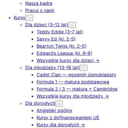
Nasza kadra
Pracuj z nami
Kursy
Dla dzieci (3–12 lat)
Teddy Eddie (3–7 lat)
Savvy Ed (kl. 2-5)
Bearton Twins (kl. 2–5)
Edward’s League (kl. 6–8)
Wszystkie kursy dla dzieci →
Dla młodzieży (13–18 lat)
Cadet Clan — egzamin ósmoklasisty
Formula 1 — matura podstawowa
Formula 2 i 3 — matura + Cambridge
Wszystkie kursy dla młodzieży →
Dla dorosłych
Angielski ogólny
Kursy z dofinansowaniem UE
Kursy dla dorosłych →