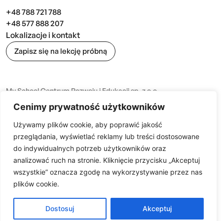
+48 788 721 788
+48 577 888 207
Lokalizacje i kontakt
Zapisz się na lekcję próbną
My School Centrum Rozwoju i Edukacji sp. z o.o.
NIP: 668 202 12 14 REGON: 54 441436 4
Cenimy prywatność użytkowników
Nr konta: [14 1020 2762 0000 1802 0193 2953]
Używamy plików cookie, aby poprawić jakość
przeglądania, wyświetlać reklamy lub treści dostosowane
do indywidualnych potrzeb użytkowników oraz
© 2026 MySchool · Wszelkie prawa zastrzezone
analizować ruch na stronie. Kliknięcie przycisku „Akceptuj
Projekt i wykonanie:
Dynamite Studio
wszystkie” oznacza zgodę na wykorzystywanie przez nas
plików cookie.
Dostosuj
Akceptuj