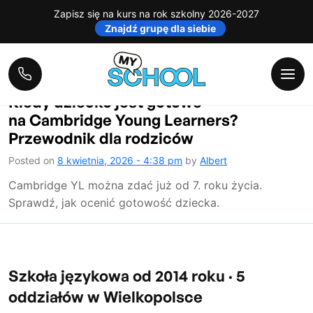
Category:
Aktualności
Zapisz się na kurs na rok szkolny 2026-2027
Znajdź grupę dla siebie
szkoły
Kiedy dziecko jest gotowe
na Cambridge Young Learners?
Przewodnik dla rodziców
Posted on
8 kwietnia, 2026 - 4:38 pm
by
Albert
Cambridge YL można zdać już od 7. roku życia.
Sprawdź, jak ocenić gotowość dziecka.
Szkoła językowa od 2014 roku · 5
oddziałów w Wielkopolsce